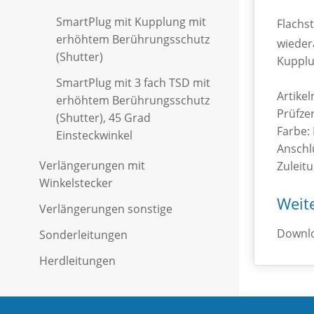
SmartPlug mit Kupplung mit
Flachst
erhöhtem Berührungsschutz
wieder
(Shutter)
Kupplu
SmartPlug mit 3 fach TSD mit
Artike
erhöhtem Berührungsschutz
Prüfzer
(Shutter), 45 Grad
Farbe:
Einsteckwinkel
Anschl
Verlängerungen mit
Zuleit
Winkelstecker
Weit
Verlängerungsleitung mit
Verlängerungen sonstige
Schutzkontaktkupplung
Kaltgeräteverlängerung - 749 /
Downlo
Sonderleitungen
Verlängerungsleitung mit
794
Kaltgerätezuleitung - 312 / GST
Herdleitungen
Schutzkontaktkupplung und
Kaltgeräteverlängerung - GST
18 Buchse
AEH / AEH
erhöhtem Berührungsschutz
18 / GST 18
Kaltgerätezuleitung - 312 / 794
(Shutter)
AEH / GKS