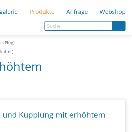
galerie
Produkte
Anfrage
Webshop
artPlug)
hutter)
erhöhtem
el und Kupplung mit erhöhtem