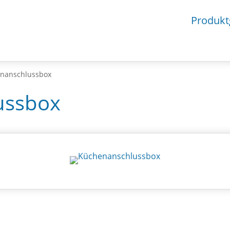
Produkt
enanschlussbox
ussbox